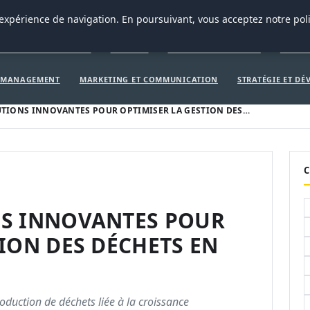
CRÉATION D’ENTREPRISE
GEN
 expérience de navigation. En poursuivant, vous acceptez notre pol
ÉATION D’ENTREPRISE
GENERAL
GESTION ET FINANCES
INNOV
T MANAGEMENT
MARKETING ET COMMUNICATION
STRATÉGIE ET D
UTIONS INNOVANTES POUR OPTIMISER LA GESTION DES…
C
NS INNOVANTES POUR
ION DES DÉCHETS EN
oduction de déchets liée à la croissance