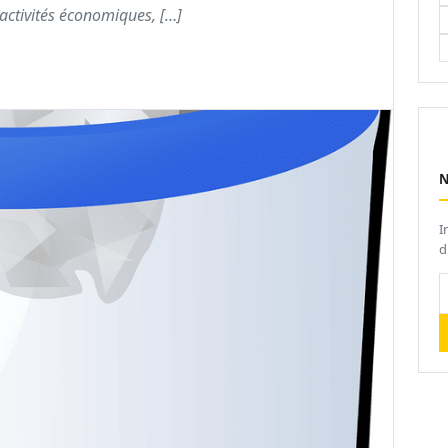
 activités économiques, […]
I
d
V