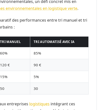
environnementales, un défi concret mis en
es environnementales en logistique verte
.
ratif des performances entre tri manuel et tri
rbains :
TRI MANUEL
TRI AUTOMATISÉ AVEC IA
60%
85%
120 €
90 €
15%
5%
50
30
 aux entreprises
logistiques
intégrant ces