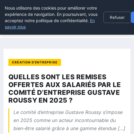
Nous utilisons des cookies pour améliorer votre
POUVOIR OUVRIER
expérience de navigation. En poursuivant, vous
Refuser
acceptez notre politique de confidentialité.
En
savoir plus
ACCUEIL
CRÉATION D’ENTREPRISE
QUELLES SONT LES REMISES OFFERTES AUX SALARIÉS PAR LE…
CRÉATION D’ENTREPRISE
QUELLES SONT LES REMISES
OFFERTES AUX SALARIÉS PAR LE
COMITÉ D’ENTREPRISE GUSTAVE
ROUSSY EN 2025 ?
Le comité d’entreprise Gustave Roussy s’impose
en 2025 comme un acteur incontournable du
bien-être salarié grâce à une gamme étendue […]