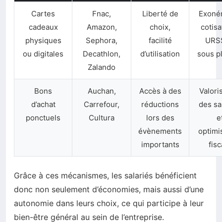
Cartes
Fnac,
Liberté de
Exonér
cadeaux
Amazon,
choix,
cotisa
physiques
Sephora,
facilité
URS
ou digitales
Decathlon,
d’utilisation
sous p
Zalando
Bons
Auchan,
Accès à des
Valori
d’achat
Carrefour,
réductions
des sa
ponctuels
Cultura
lors des
e
évènements
optimi
importants
fisc
Grâce à ces mécanismes, les salariés bénéficient
donc non seulement d’économies, mais aussi d’une
autonomie dans leurs choix, ce qui participe à leur
bien-être général au sein de l’entreprise.