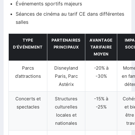
Événements sportifs majeurs
Séances de cinéma au tarif CE dans différentes
salles
TYPE
PARTENAIRES
AVANTAGE
IMP
D’ÉVÉNEMENT
PRINCIPAUX
TARIFAIRE
SOC
MOYEN
Parcs
Disneyland
-20% à
Mome
d’attractions
Paris, Parc
-30%
en fam
Astérix
déte
Concerts et
Structures
-15% à
Cohé
spectacles
culturelles
-25%
et bi
locales et
être
nationales
trav