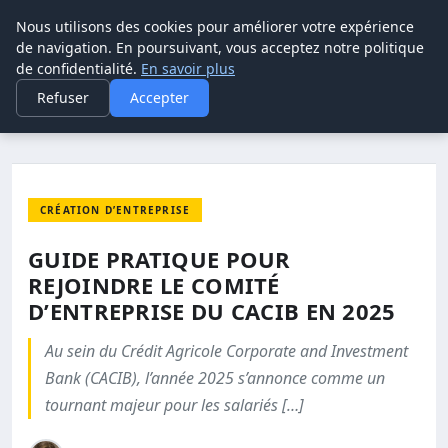
Nous utilisons des cookies pour améliorer votre expérience
POUVOIR OUVRIER
de navigation. En poursuivant, vous acceptez notre politique
de confidentialité.
En savoir plus
ACCUEIL
CRÉATION D’ENTREPRISE
Refuser
Accepter
GUIDE PRATIQUE POUR REJOINDRE LE COMITÉ D’ENTREPRISE DU…
CRÉATION D’ENTREPRISE
GUIDE PRATIQUE POUR
REJOINDRE LE COMITÉ
D’ENTREPRISE DU CACIB EN 2025
Au sein du Crédit Agricole Corporate and Investment
Bank (CACIB), l’année 2025 s’annonce comme un
tournant majeur pour les salariés […]