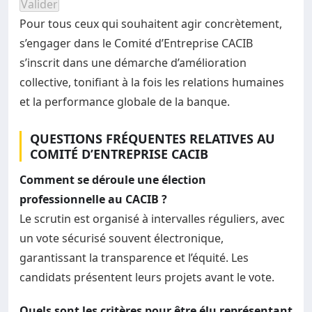
Répondez aux questions et cliquez sur Valider pour voir
Valider
Pour tous ceux qui souhaitent agir concrètement,
s’engager dans le Comité d’Entreprise CACIB
s’inscrit dans une démarche d’amélioration
collective, tonifiant à la fois les relations humaines
et la performance globale de la banque.
QUESTIONS FRÉQUENTES RELATIVES AU
COMITÉ D’ENTREPRISE CACIB
Comment se déroule une élection
professionnelle au CACIB ?
Le scrutin est organisé à intervalles réguliers, avec
un vote sécurisé souvent électronique,
garantissant la transparence et l’équité. Les
candidats présentent leurs projets avant le vote.
Quels sont les critères pour être élu représentant