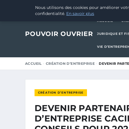
28 AOÛT 2025
Nous utilisons des cookies pour améliorer votr
confidentialité.
En savoir plus
ACCUEIL
CRÉ
POUVOIR OUVRIER
JURIDIQUE ET FI
VIE D’ENTREPRE
ACCUEIL
CRÉATION D’ENTREPRISE
DEVENIR PARTE
CRÉATION D’ENTREPRISE
DEVENIR PARTENAI
D’ENTREPRISE CACIB
CONSEILS POUR 202