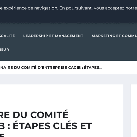
CRÉATION D’ENTREPRISE
GE
e expérience de navigation. En poursuivant, vous acceptez notre
ATION D’ENTREPRISE
GENERAL
GESTION ET FINANCES
INN
SCALITÉ
LEADERSHIP ET MANAGEMENT
MARKETING ET COMM
NEUR
NAIRE DU COMITÉ D’ENTREPRISE CACIB : ÉTAPES…
RE DU COMITÉ
 : ÉTAPES CLÉS ET
5