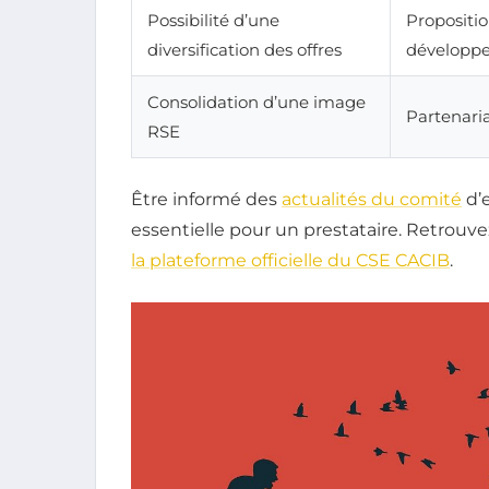
Possibilité d’une
Propositio
diversification des offres
développ
Consolidation d’une image
Partenaria
RSE
Être informé des
actualités du comité
d’
essentielle pour un prestataire. Retrouve
la plateforme officielle du CSE CACIB
.