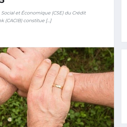
é Social et Économique (CSE) du Crédit
k (CACIB) constitue […]