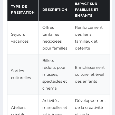
IMPACT SUR
TYPE DE
DESCRIPTION
FAMILLES ET
PRESTATION
ENFANTS
Offres
Renforcement
Séjours
tarifaires
des liens
vacances
négociées
familiaux et
pour familles
détente
Billets
réduits pour
Enrichissement
Sorties
musées,
culturel et éveil
culturelles
spectacles et
des enfants
cinéma
Activités
Développement
Ateliers
manuelles et
de la créativité
créatifs
artistiques
et de la