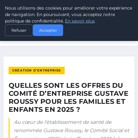
Nous utilisons des cookies pour améliorer votre expérience
POUVOIR OUVRIER
de navigation. En poursuivant, vous acceptez notre
politique de confidentialité.
En savoir plus
ACCUEIL
CRÉATION D’ENTREPRISE
Refuser
Accepter
QUELLES SONT LES OFFRES DU COMITÉ D’ENTREPRISE
GUSTAVE…
CRÉATION D’ENTREPRISE
QUELLES SONT LES OFFRES DU
COMITÉ D’ENTREPRISE GUSTAVE
ROUSSY POUR LES FAMILLES ET
ENFANTS EN 2025 ?
Au cœur de l’établissement de santé de
renommée Gustave Roussy, le Comité Social et