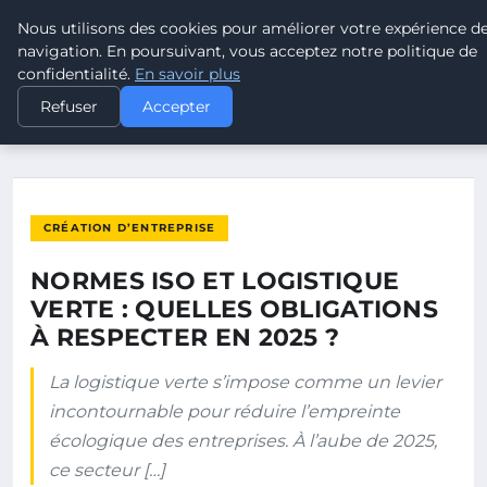
Nous utilisons des cookies pour améliorer votre expérience d
POUVOIR OUVRIER
navigation. En poursuivant, vous acceptez notre politique de
confidentialité.
En savoir plus
ACCUEIL
CRÉATION D’ENTREPRISE
Refuser
Accepter
NORMES ISO ET LOGISTIQUE VERTE : QUELLES OBLIGATIONS À…
CRÉATION D’ENTREPRISE
NORMES ISO ET LOGISTIQUE
VERTE : QUELLES OBLIGATIONS
À RESPECTER EN 2025 ?
La logistique verte s’impose comme un levier
incontournable pour réduire l’empreinte
écologique des entreprises. À l’aube de 2025,
ce secteur […]