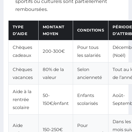
sportifs ou culturels sont partiellement
remboursées.
TYPE
MONTANT
PÉRIOD
CONDITIONS
D’AIDE
MOYEN
D’ATTRI
Chèques
Pour tous
Décemb
200-300€
cadeaux
les salariés
(Noël)
Chèques
80% de la
Selon
Tout au 
vacances
valeur
ancienneté
de l’ann
Aide à la
50-
Enfants
Août-
rentrée
150€/enfant
scolarisés
Septemb
scolaire
Dans les
Aide
Pour
150-250€
mois sui