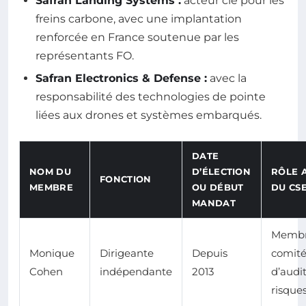
Safran Landing Systems :
acteur clé pour les
freins carbone, avec une implantation
renforcée en France soutenue par les
représentants FO.
Safran Electronics & Defense :
avec la
responsabilité des technologies de pointe
liées aux drones et systèmes embarqués.
DATE
NOM DU
D’ÉLECTION
RÔLE A
FONCTION
MEMBRE
OU DÉBUT
DU CS
MANDAT
Membr
Monique
Dirigeante
Depuis
comit
Cohen
indépendante
2013
d’audit
risque