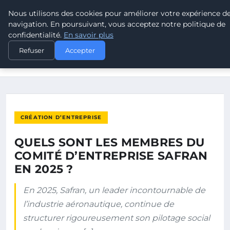
Nous utilisons des cookies pour améliorer votre expérience d
POUVOIR OUVRIER
navigation. En poursuivant, vous acceptez notre politique de
confidentialité.
En savoir plus
ACCUEIL
CRÉATION D’ENTREPRISE
Refuser
Accepter
QUELS SONT LES MEMBRES DU COMITÉ D’ENTREPRISE SAFRAN
EN…
CRÉATION D’ENTREPRISE
QUELS SONT LES MEMBRES DU
COMITÉ D’ENTREPRISE SAFRAN
EN 2025 ?
En 2025, Safran, un leader incontournable de
l’industrie aéronautique, continue de
structurer rigoureusement son pilotage social