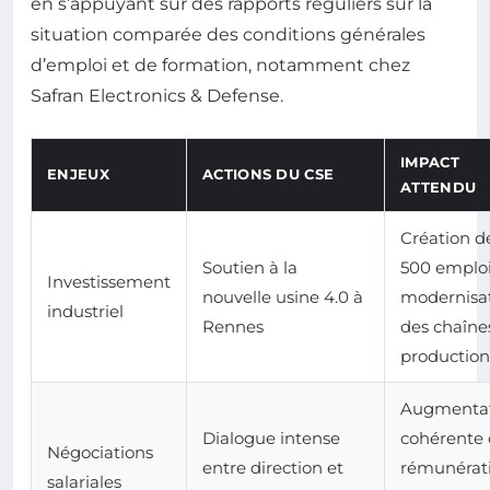
en s’appuyant sur des rapports réguliers sur la
situation comparée des conditions générales
d’emploi et de formation, notamment chez
Safran Electronics & Defense.
IMPACT
ENJEUX
ACTIONS DU CSE
ATTENDU
Création d
Soutien à la
500 emploi
Investissement
nouvelle usine 4.0 à
modernisa
industriel
Rennes
des chaîne
production
Augmenta
Dialogue intense
cohérente 
Négociations
entre direction et
rémunérat
salariales