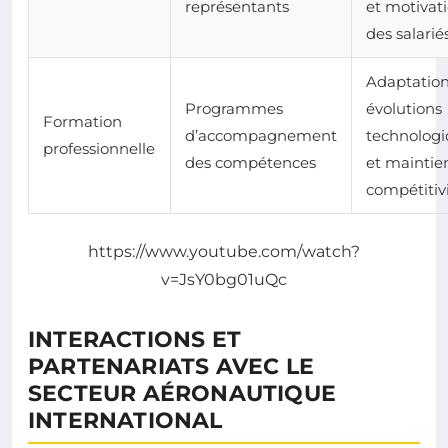
représentants
et motivat
des salarié
Adaptatio
Programmes
évolutions
Formation
d’accompagnement
technolog
professionnelle
des compétences
et maintie
compétitiv
https://www.youtube.com/watch?
v=JsY0bg01uQc
INTERACTIONS ET
PARTENARIATS AVEC LE
SECTEUR AÉRONAUTIQUE
INTERNATIONAL