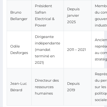
Président
Membre
Depuis
Bruno
Safran
du com
janvier
Bellanger
Electrical &
gouve
2025
Power
industr
Dirigeante
Ancie
indépendante
Odile
représ
(mandat
2011 – 2021
Desforges
au com
terminé en
straté
2021)
Représ
Directeur des
du per
Jean-Luc
Depuis
ressources
sur les
Bérard
2019
humaines
politi
sociale