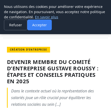
Nous utilisons des cookies pour améliorer votre expérience
POUVOIR OUVRIER
de navigation. En poursuivant, vous acceptez notre politique
de confidentialité.
En savoir plus
ACCUEIL
CRÉATION D’ENTREPRISE
DEVENIR MEMBRE DU COMITÉ D’ENTREPRISE GUSTAVE ROUSSY…
Refuser
Accepter
CRÉATION D’ENTREPRISE
DEVENIR MEMBRE DU COMITÉ
D’ENTREPRISE GUSTAVE ROUSSY :
ÉTAPES ET CONSEILS PRATIQUES
EN 2025
Dans le contexte actuel où la représentation des
salariés joue un rôle crucial pour équilibrer les
relations sociales au sein […]