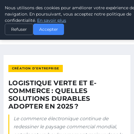
Nous utilisons des cookies pour améliorer votre expérience d
POUVOIR OUVRIER
navigation. En poursuivant, vous acceptez notre politique de
confidentialité.
En savoir plus
ACCUEIL
CRÉATION D’ENTREPRISE
Refuser
Accepter
LOGISTIQUE VERTE ET E-COMMERCE : QUELLES SOLUTIONS
DURABLES…
CRÉATION D’ENTREPRISE
LOGISTIQUE VERTE ET E-
COMMERCE : QUELLES
SOLUTIONS DURABLES
ADOPTER EN 2025 ?
Le commerce électronique continue de
redessiner le paysage commercial mondial,