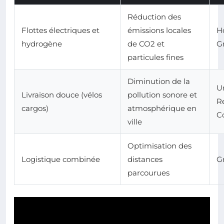
Réduction des
Flottes électriques et
émissions locales
H
hydrogène
de CO2 et
G
particules fines
Diminution de la
U
Livraison douce (vélos
pollution sonore et
Re
cargos)
atmosphérique en
Co
ville
Optimisation des
Logistique combinée
distances
G
parcourues