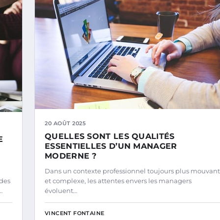
20 AOÛT 2025
QUELLES SONT LES QUALITÉS
E
ESSENTIELLES D’UN MANAGER
MODERNE ?
Dans un contexte professionnel toujours plus mouvant
ndes
et complexe, les attentes envers les managers
…
évoluent…
VINCENT FONTAINE