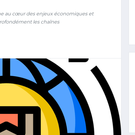
onne au cœur des enjeux économiques et
rofondément les chaînes