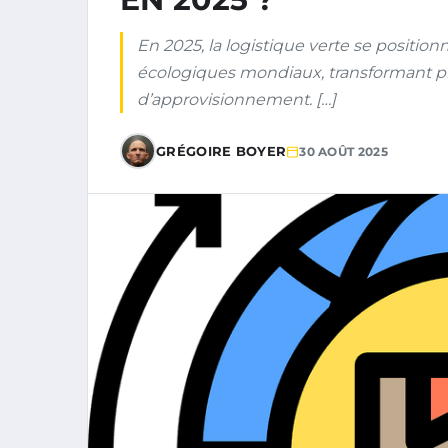
En 2025, la logistique verte se positi
écologiques mondiaux, transformant p
d’approvisionnement. […]
GRÉGOIRE BOYER
30 AOÛT 2025