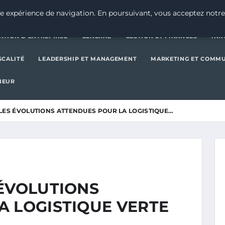
CRÉATION D’ENTREPRISE
GE
e expérience de navigation. En poursuivant, vous acceptez notre
ATION D’ENTREPRISE
GENERAL
GESTION ET FINANCES
INN
SCALITÉ
LEADERSHIP ET MANAGEMENT
MARKETING ET COMM
NEUR
LES ÉVOLUTIONS ATTENDUES POUR LA LOGISTIQUE…
 ÉVOLUTIONS
A LOGISTIQUE VERTE