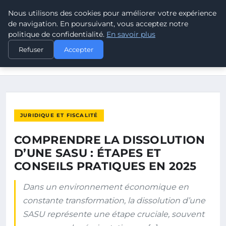
Nous utilisons des cookies pour améliorer votre expérience
POUVOIR OUVRIER
de navigation. En poursuivant, vous acceptez notre
politique de confidentialité.
En savoir plus
ACCUEIL
JURIDIQUE ET FISCALITÉ
Refuser
Accepter
COMPRENDRE LA DISSOLUTION D’UNE SASU : ÉTAPES ET
CONSEILS…
JURIDIQUE ET FISCALITÉ
COMPRENDRE LA DISSOLUTION
D’UNE SASU : ÉTAPES ET
CONSEILS PRATIQUES EN 2025
Dans un environnement économique en
constante transformation, la dissolution d’une
SASU représente une étape cruciale, souvent