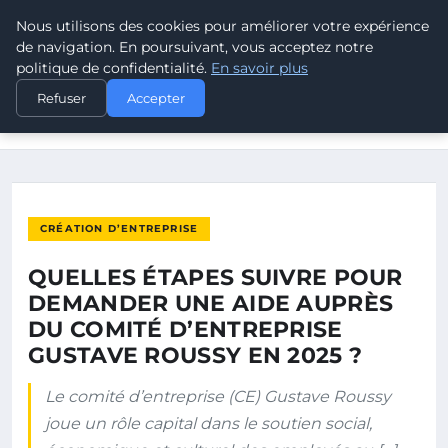
Nous utilisons des cookies pour améliorer votre expérience
POUVOIR OUVRIER
de navigation. En poursuivant, vous acceptez notre
politique de confidentialité.
En savoir plus
ACCUEIL
CRÉATION D’ENTREPRISE
Refuser
Accepter
QUELLES ÉTAPES SUIVRE POUR DEMANDER UNE AIDE AUPRÈS
DU…
CRÉATION D’ENTREPRISE
QUELLES ÉTAPES SUIVRE POUR
DEMANDER UNE AIDE AUPRÈS
DU COMITÉ D’ENTREPRISE
GUSTAVE ROUSSY EN 2025 ?
Le comité d’entreprise (CE) Gustave Roussy
joue un rôle capital dans le soutien social,