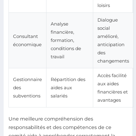
loisirs
Dialogue
Analyse
social
financière,
Consultant
amélioré,
formation,
économique
anticipation
conditions de
des
travail
changements
Accès facilité
Gestionnaire
Répartition des
aux aides
des
aides aux
financières et
subventions
salariés
avantages
Une meilleure compréhension des
responsabilités et des compétences de ce
comité aide à appréhender correctement la