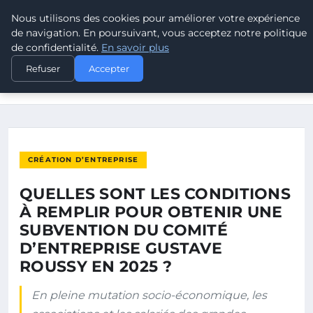
Nous utilisons des cookies pour améliorer votre expérience
POUVOIR OUVRIER
de navigation. En poursuivant, vous acceptez notre politique
de confidentialité.
En savoir plus
ACCUEIL
CRÉATION D’ENTREPRISE
Refuser
Accepter
QUELLES SONT LES CONDITIONS À REMPLIR POUR OBTENIR
UNE…
CRÉATION D’ENTREPRISE
QUELLES SONT LES CONDITIONS
À REMPLIR POUR OBTENIR UNE
SUBVENTION DU COMITÉ
D’ENTREPRISE GUSTAVE
ROUSSY EN 2025 ?
En pleine mutation socio-économique, les