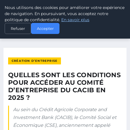
Nous utilisons des cookies pour améliorer votre expérience
POUVOIR OUVRIER
de navigation. En poursuivant, vous acceptez notre
politique de confidentialité.
En savoir plus
ACCUEIL
CRÉATION D’ENTREPRISE
Refuser
Accepter
QUELLES SONT LES CONDITIONS POUR ACCÉDER AU COMITÉ…
CRÉATION D’ENTREPRISE
QUELLES SONT LES CONDITIONS
POUR ACCÉDER AU COMITÉ
D’ENTREPRISE DU CACIB EN
2025 ?
Au sein du Crédit Agricole Corporate and
Investment Bank (CACIB), le Comité Social et
Économique (CSE), anciennement appelé