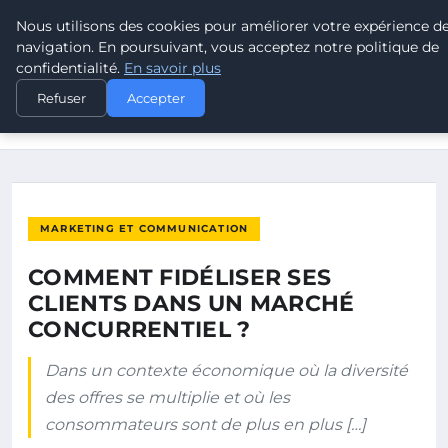
Nous utilisons des cookies pour améliorer votre expérience d
POUVOIR OUVRIER
navigation. En poursuivant, vous acceptez notre politique de
confidentialité.
En savoir plus
ACCUEIL
MARKETING ET COMMUNICATION
Refuser
Accepter
COMMENT FIDÉLISER SES CLIENTS DANS UN MARCHÉ
CONCURRENTIEL ?
MARKETING ET COMMUNICATION
COMMENT FIDÉLISER SES
CLIENTS DANS UN MARCHÉ
CONCURRENTIEL ?
Dans un contexte économique où la diversité
des offres se multiplie et où les
consommateurs sont de plus en plus […]