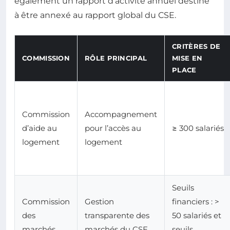
également un rapport d’activité annuel destiné
à être annexé au rapport global du CSE.
CRITÈRES DE
COMMISSION
RÔLE PRINCIPAL
MISE EN
PLACE
Commission
Accompagnement
d’aide au
pour l’accès au
≥ 300 salariés
logement
logement
Seuils
Commission
Gestion
financiers : >
des
transparente des
50 salariés et
marchés
marchés du CSE
seuils