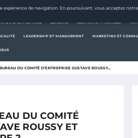
CRÉATION D’ENTREPRISE
GE
e expérience de navigation. En poursuivant, vous acceptez notre
ATION D’ENTREPRISE
GENERAL
GESTION ET FINANCES
INN
SCALITÉ
LEADERSHIP ET MANAGEMENT
MARKETING ET COMM
NEUR
E BUREAU DU COMITÉ D’ENTREPRISE GUSTAVE ROUSSY…
REAU DU COMITÉ
TAVE ROUSSY ET
RE ?