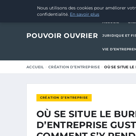
25 SEPTEMBRE 2025
Nous utilisons des cookies pour améliorer votr
confidentialité.
En savoir plus
ACCUEIL
CRÉ
POUVOIR OUVRIER
JURIDIQUE ET FI
VIE D’ENTREPRE
ACCUEIL
CRÉATION D’ENTREPRISE
OÙ SE SITUE L
CRÉATION D’ENTREPRISE
OÙ SE SITUE LE BU
D’ENTREPRISE GUS
COMMENT S’Y REND