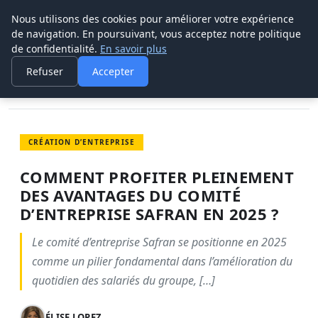
Nous utilisons des cookies pour améliorer votre expérience
POUVOIR OUVRIER
de navigation. En poursuivant, vous acceptez notre politique
de confidentialité.
En savoir plus
ACCUEIL
CRÉATION D’ENTREPRISE
COMMENT PROFITER PLEINEMENT DES AVANTAGES DU COMITÉ…
Refuser
Accepter
CRÉATION D’ENTREPRISE
COMMENT PROFITER PLEINEMENT
DES AVANTAGES DU COMITÉ
D’ENTREPRISE SAFRAN EN 2025 ?
Le comité d’entreprise Safran se positionne en 2025
comme un pilier fondamental dans l’amélioration du
quotidien des salariés du groupe, […]
ÉLISE LOPEZ