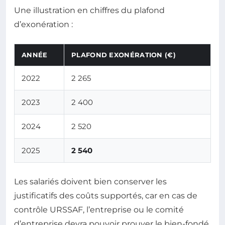
Une illustration en chiffres du plafond
d’exonération :
ANNÉE
PLAFOND EXONÉRATION (€)
2022
2 265
2023
2 400
2024
2 520
2025
2 540
Les salariés doivent bien conserver les
justificatifs des coûts supportés, car en cas de
contrôle URSSAF, l’entreprise ou le comité
d’entreprise devra pouvoir prouver le bien-fondé