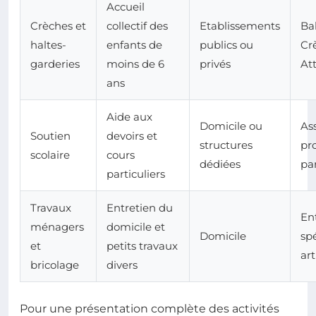
Accueil
Crèches et
collectif des
Etablissements
Ba
haltes-
enfants de
publics ou
Cr
garderies
moins de 6
privés
At
ans
Aide aux
Domicile ou
Ass
Soutien
devoirs et
structures
pr
scolaire
cours
dédiées
par
particuliers
Travaux
Entretien du
En
ménagers
domicile et
Domicile
spé
et
petits travaux
art
bricolage
divers
Pour une présentation complète des activités